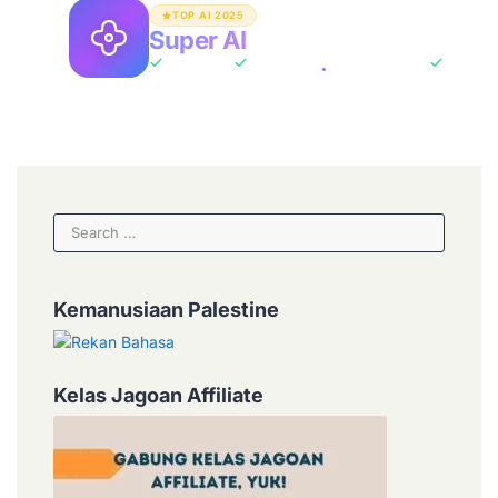
TOP AI 2025
Super AI
Asisten AI Unlimited
All-In-One
ChatGPT + Claude + Gemini
Tanpa B
Search
for:
Kemanusiaan Palestine
Kelas Jagoan Affiliate