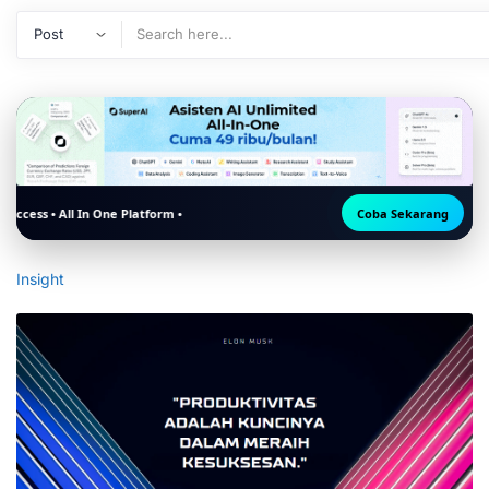
Elon Musk
n One Platform •
Coba Sekarang
Insight