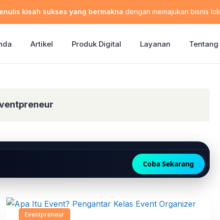
enulis kisah sukses yang bermakna
dengan memajukan bisnis lok
nda
Artikel
Produk Digital
Layanan
Tentang
Eventpreneur
Coba Sekarang
Eventpreneur