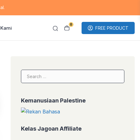
al.
0
 Kami
FREE PRODUCT
Search
for:
Kemanusiaan Palestine
🚀 Akses ChatGPT, Claude, Gemini, Midjourney, Dee
Kelas Jagoan Affiliate