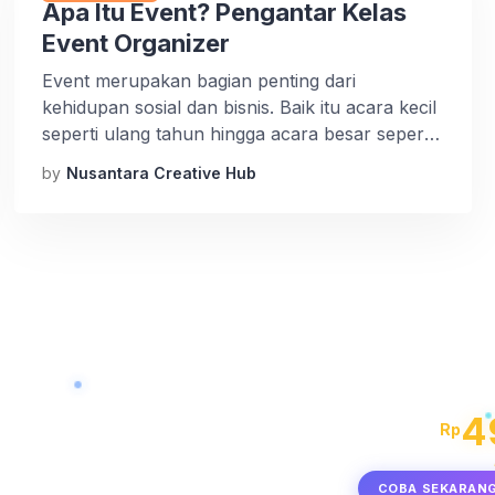
Apa Itu Event? Pengantar Kelas
Event Organizer
Event merupakan bagian penting dari
kehidupan sosial dan bisnis. Baik itu acara kecil
seperti ulang tahun hingga acara besar seperti
Olimpiade, event memiliki peran signifikan dalam
by
Nusantara Creative Hub
menciptakan pengalaman yang berkesan dan
bermakna. Dalam artikel ini, kita akan
membahas definisi event, kategorisasi event,
serta skala event yang berbeda. Definisi Event
Secara etimologis, “event” berasal dari bahasa
[…]
MULA
4
Rp
 Batas
COBA SEKARAN