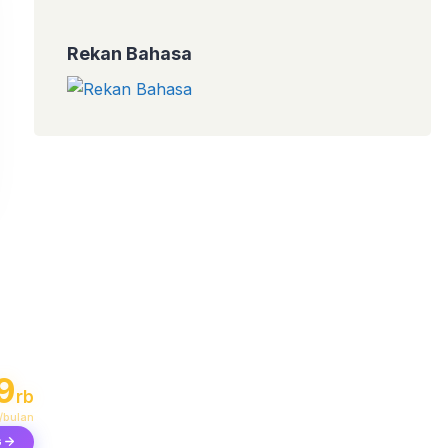
Rekan Bahasa
I DARI
9
rb
/bulan
G