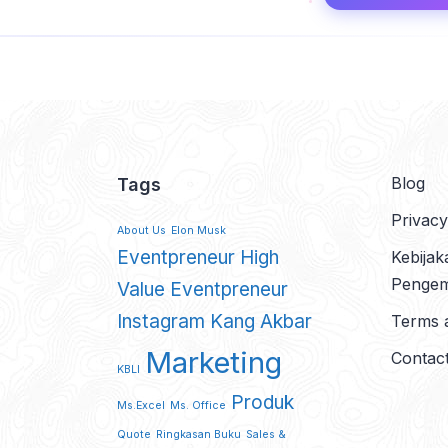
Blog
Tags
Privacy
About Us
Elon Musk
Eventpreneur
High
Kebija
Pengem
Value Eventpreneur
Instagram
Kang Akbar
Terms 
Marketing
Contac
KBLI
Produk
Ms.Excel
Ms. Office
Quote
Ringkasan Buku
Sales &