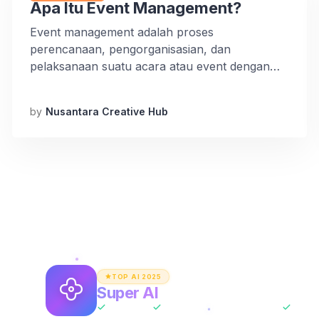
Apa Itu Event Management?
Event management adalah proses
perencanaan, pengorganisasian, dan
pelaksanaan suatu acara atau event dengan
tujuan tertentu. Ilmu ini menggabungkan
berbagai aspek mulai dari manajemen proyek,
by
Nusantara Creative Hub
kreativitas, strategi pemasaran, hingga
koordinasi tim agar acara dapat berjalan
dengan sukses. Definisi Event Management
Secara etimologi, “event” berarti peristiwa atau
kejadian, sedangkan “management” mengacu
pada ilmu pengelolaan. Maka, event
management […]
TOP AI 2025
Super AI
Asisten AI Unlimited
All-In-One
ChatGPT + Claude + Gemini
Tanpa