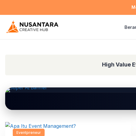
M
Bera
High Value 
Eventpreneur