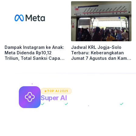
Dampak Instagram ke Anak:
Jadwal KRL Jogja-Solo
Meta Didenda Rp10,12
Terbaru: Keberangkatan
Triliun, Total Sanksi Capai
Jumat 7 Agustus dan Kamis
Rp16,8 Triliun
6 Agustus 2026 Lengkap
dari Yogyakarta hingga
Palur
TOP AI 2025
Super AI
Asisten AI Unlimited
All-In-One
ChatGPT + Claude + Gemini
Tanpa 