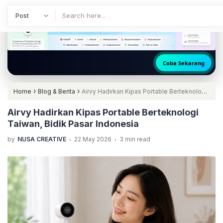
Coba Sekarang
›
›
Home
Blog & Berita
Airvy Hadirkan Kipas Portable Berteknologi
Taiwan, Bidik Pasar Indonesia
Airvy Hadirkan Kipas Portable Berteknologi
Taiwan, Bidik Pasar Indonesia
.
.
by
NUSA CREATIVE
22 May 2026
3 min read