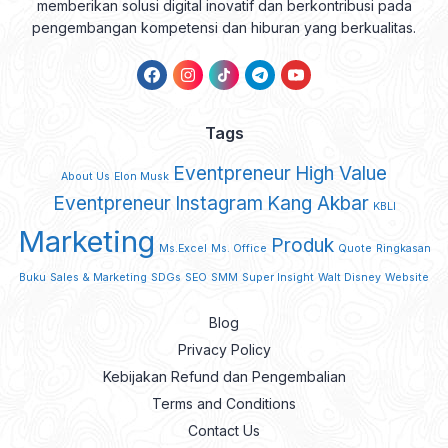
memberikan solusi digital inovatif dan berkontribusi pada
pengembangan kompetensi dan hiburan yang berkualitas.
Tags
Eventpreneur
High Value
About Us
Elon Musk
Eventpreneur
Instagram
Kang Akbar
KBLI
Marketing
Produk
Ms.Excel
Ms. Office
Quote
Ringkasan
Buku
Sales & Marketing
SDGs
SEO
SMM
Super Insight
Walt Disney
Website
Blog
Privacy Policy
Kebijakan Refund dan Pengembalian
Terms and Conditions
Contact Us