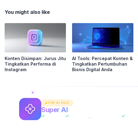
You might also like
Konten Disimpan: Jurus Jitu
AI Tools: Percepat Konten &
Tingkatkan Performa di
Tingkatkan Pertumbuhan
Instagram
Bisnis Digital Anda
TOP AI 2025
Super AI
Asisten AI Unlimited
All-In-One
ChatGPT + Claude + Gemini
Tanpa 