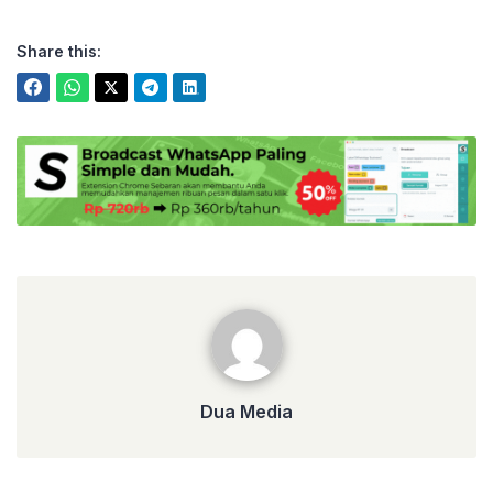
Share this:
Dua Media
Dua Media