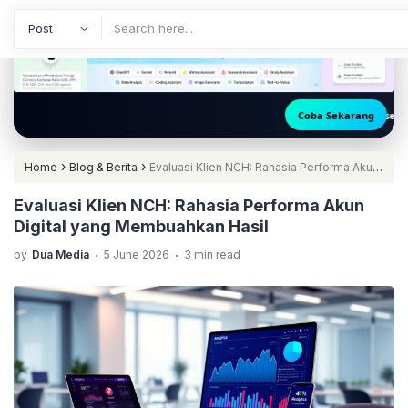
🚀 Akses ChatGPT, Claude, Gemin
Coba Sekarang
›
›
Home
Blog & Berita
Evaluasi Klien NCH: Rahasia Performa Akun
Digital yang Membuahkan Hasil
Evaluasi Klien NCH: Rahasia Performa Akun
Digital yang Membuahkan Hasil
.
.
by
Dua Media
5 June 2026
3 min read