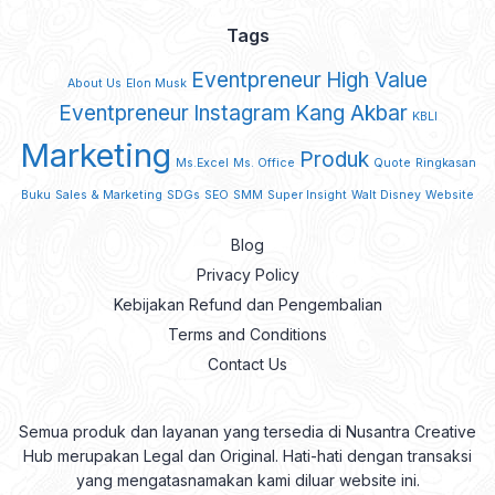
Tags
Eventpreneur
High Value
About Us
Elon Musk
Eventpreneur
Instagram
Kang Akbar
KBLI
Marketing
Produk
Ms.Excel
Ms. Office
Quote
Ringkasan
Buku
Sales & Marketing
SDGs
SEO
SMM
Super Insight
Walt Disney
Website
Blog
Privacy Policy
Kebijakan Refund dan Pengembalian
Terms and Conditions
Contact Us
Semua produk dan layanan yang tersedia di Nusantra Creative
Hub merupakan Legal dan Original. Hati-hati dengan transaksi
yang mengatasnamakan kami diluar website ini.