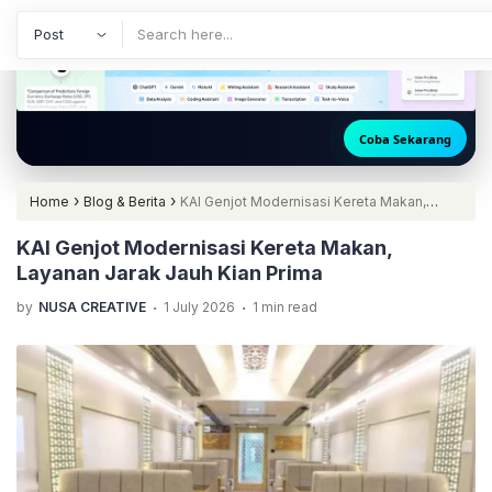
Coba Sekarang
🚀 Akses Chat
›
›
Home
Blog & Berita
KAI Genjot Modernisasi Kereta Makan,
Layanan Jarak Jauh Kian Prima
KAI Genjot Modernisasi Kereta Makan,
Layanan Jarak Jauh Kian Prima
.
.
by
NUSA CREATIVE
1 July 2026
1 min read