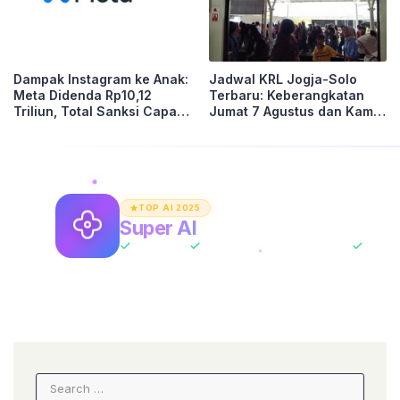
Jadwal KRL Jogja-Solo
Dampak Instagram ke Anak:
Terbaru: Keberangkatan
Meta Didenda Rp10,12
Jumat 7 Agustus dan Kamis
Triliun, Total Sanksi Capai
6 Agustus 2026 Lengkap
Rp16,8 Triliun
dari Yogyakarta hingga
Palur
TOP AI 2025
Super AI
Asisten AI Unlimited
All-In-One
ChatGPT + Claude + Gemini
Tanpa 
Search
for: