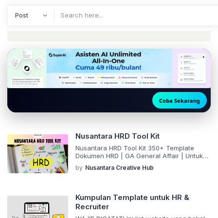
Template & Tools
Coba Sekarang
Nusantara HRD Tool Kit
Nusantara HRD Tool Kit 350+ Template
Dokumen HRD | GA General Affair | Untuk
Bisnis dan Perusahaan | Terlengkap dan
by
Nusantara Creative Hub
Siap Pakai | Penilaian Karyawan Check Live
Demo Description Testimonials (3+)
Changelog FAQ 350+ Template Dokumen
HRD | GA General Affair | Untuk Bisnis dan
Kumpulan Template untuk HR &
Perusahaan | Terlengkap dan Siap Pakai |
Recruiter
Penilaian Karyawan Yang […]