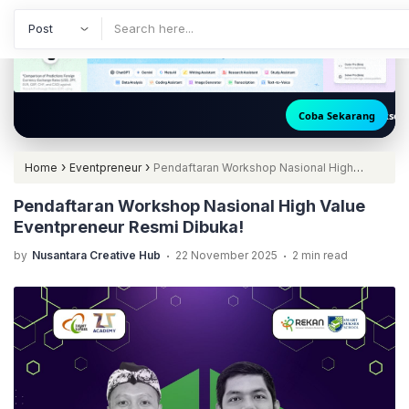
🚀 Akses ChatGPT, Claude, Gemini, M
Coba Sekarang
›
›
Home
Eventpreneur
Pendaftaran Workshop Nasional High
Value Eventpreneur Resmi Dibuka!
Pendaftaran Workshop Nasional High Value
Eventpreneur Resmi Dibuka!
.
.
by
Nusantara Creative Hub
22 November 2025
2 min read