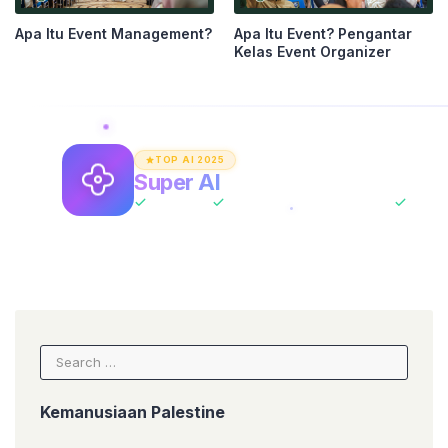
Apa Itu Event Management?
Apa Itu Event? Pengantar
Kelas Event Organizer
TOP AI 2025
Super AI
Asisten AI Unlimited
All-In-One
ChatGPT + Claude + Gemini
Tanpa 
Search
for:
Kemanusiaan Palestine