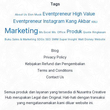
Tags
Eventpreneur
High Value
About Us
Elon Musk
Eventpreneur
Instagram
Kang Akbar
KBLI
Marketing
Produk
Ms.Excel
Ms. Office
Quote
Ringkasan
Buku
Sales & Marketing
SDGs
SEO
SMM
Super Insight
Walt Disney
Website
Blog
Privacy Policy
Kebijakan Refund dan Pengembalian
Terms and Conditions
Contact Us
Semua produk dan layanan yang tersedia di Nusantra Creative
Hub merupakan Legal dan Original. Hati-hati dengan transaksi
yang mengatasnamakan kami diluar website ini.