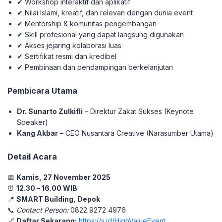
✔ Workshop interaktif dan aplikatif
✔ Nilai Islami, kreatif, dan relevan dengan dunia event
✔ Mentorship & komunitas pengembangan
✔ Skill profesional yang dapat langsung digunakan
✔ Akses jejaring kolaborasi luas
✔ Sertifikat resmi dan kredibel
✔ Pembinaan dan pendampingan berkelanjutan
Pembicara Utama
Dr. Sunarto Zulkifli
– Direktur Zakat Sukses (Keynote
Speaker)
Kang Akbar
– CEO Nusantara Creative (Narasumber Utama)
Detail Acara
📅
Kamis, 27 November 2025
⏰
12.30 – 16.00 WIB
📍
SMART Building, Depok
📞
Contact Person:
0822 9272 4976
🔗
Daftar Sekarang:
https://s.id/HighValueEvent