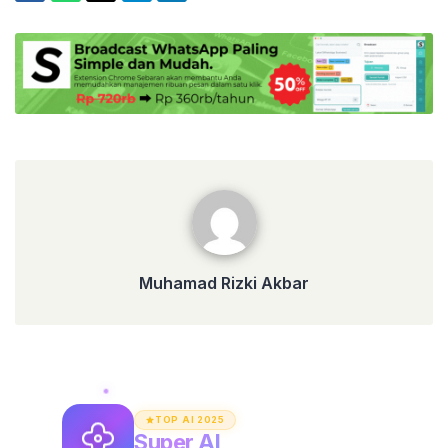
Muhamad Rizki Akbar
Muhamad Rizki Akbar
TOP AI 2025
Super AI
Asisten AI Unlimited