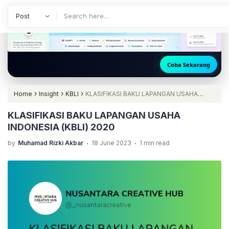
Coba Sekarang
🚀 Akses ChatGP
›
›
›
Home
Insight
KBLI
KLASIFIKASI BAKU LAPANGAN USAHA
INDONESIA (KBLI) 2020
KLASIFIKASI BAKU LAPANGAN USAHA
INDONESIA (KBLI) 2020
.
.
by
Muhamad Rizki Akbar
18 June 2023
1 min read