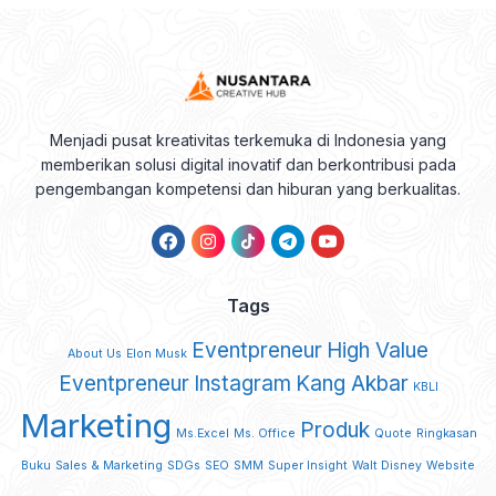
Menjadi pusat kreativitas terkemuka di Indonesia yang
memberikan solusi digital inovatif dan berkontribusi pada
pengembangan kompetensi dan hiburan yang berkualitas.
Tags
Eventpreneur
High Value
About Us
Elon Musk
Eventpreneur
Instagram
Kang Akbar
KBLI
Marketing
Produk
Ms.Excel
Ms. Office
Quote
Ringkasan
Buku
Sales & Marketing
SDGs
SEO
SMM
Super Insight
Walt Disney
Website