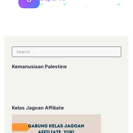
All-In-One
ChatGPT + Claude + Gemini
Tanpa 
Search
for:
Kemanusiaan Palestine
Kelas Jagoan Affiliate