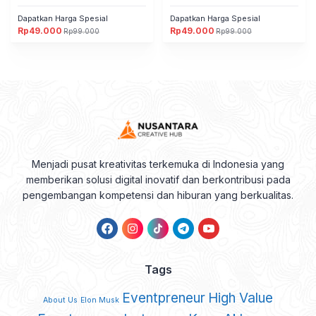
Dapatkan Harga Spesial
Dapatkan Harga Spesial
Rp
49.000
Rp
49.000
Rp
99.000
Rp
99.000
Original
Current
Original
Current
price
price
price
price
was:
is:
was:
is:
Rp99.000.
Rp49.000.
Rp99.000.
Rp49.000.
Menjadi pusat kreativitas terkemuka di Indonesia yang
memberikan solusi digital inovatif dan berkontribusi pada
pengembangan kompetensi dan hiburan yang berkualitas.
Tags
Eventpreneur
High Value
About Us
Elon Musk