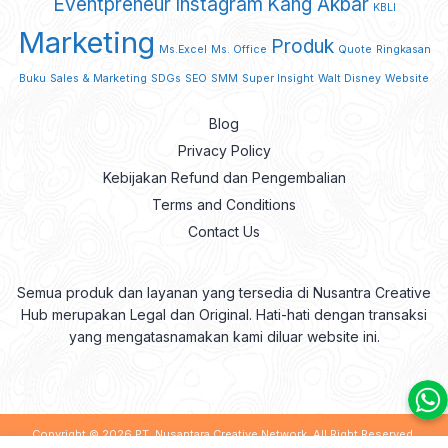
Eventpreneur
Instagram
Kang Akbar
KBLI
Marketing
Produk
Ms.Excel
Ms. Office
Quote
Ringkasan
Buku
Sales & Marketing
SDGs
SEO
SMM
Super Insight
Walt Disney
Website
Blog
Privacy Policy
Kebijakan Refund dan Pengembalian
Terms and Conditions
Contact Us
Semua produk dan layanan yang tersedia di Nusantra Creative
Hub merupakan Legal dan Original. Hati-hati dengan transaksi
yang mengatasnamakan kami diluar website ini.
Copyright © 2026
PT. Nusantara Creative Network
. All Right Reserved.