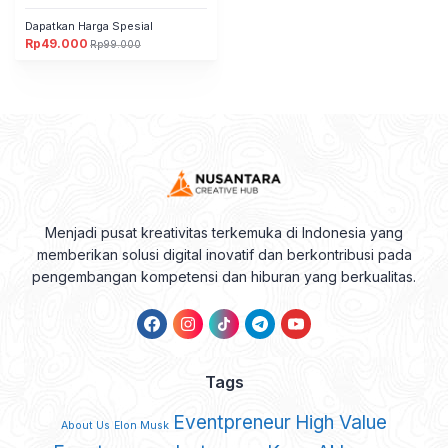
Dapatkan Harga Spesial
Rp
49.000
Rp
99.000
Original
Current
price
price
was:
is:
Rp99.000.
Rp49.000.
Menjadi pusat kreativitas terkemuka di Indonesia yang
memberikan solusi digital inovatif dan berkontribusi pada
pengembangan kompetensi dan hiburan yang berkualitas.
Tags
Eventpreneur
High Value
About Us
Elon Musk