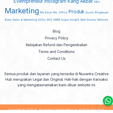
Eventpreneur
Instagram
Kang Akbar
KBLI
Marketing
Produk
Ms.Excel
Ms. Office
Quote
Ringkasan
Buku
Sales & Marketing
SDGs
SEO
SMM
Super Insight
Walt Disney
Website
Blog
Privacy Policy
Kebijakan Refund dan Pengembalian
Terms and Conditions
Contact Us
Semua produk dan layanan yang tersedia di Nusantra Creative
Hub merupakan Legal dan Original. Hati-hati dengan transaksi
yang mengatasnamakan kami diluar website ini.
Copyright © 2026
PT. Nusantara Creative Network
. All Right Reserved.