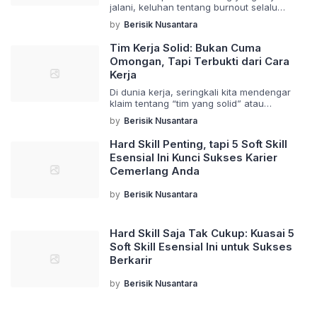
jalani, keluhan tentang burnout selalu
muncul sebagai masalah utama.
by
Berisik Nusantara
Menariknya, banyak yang langsung
mengaitkannya dengan jam kerja yang
Tim Kerja Solid: Bukan Cuma
panjang atau lembur yang tiada henti.
Omongan, Tapi Terbukti dari Cara
Padahal, seringkali akar masalah burnout
Kerja
tidak sesederhana itu. Kita cenderung
menyalahkan durasi kerja sebagai biang
Di dunia kerja, seringkali kita mendengar
keladi, namun kenyataannya, pemicu
klaim tentang “tim yang solid” atau
kelelahan mental dan emosional jauh lebih
“kolaborasi yang hebat”. Namun, tak jarang
[…]
by
Berisik Nusantara
praktik di lapangan justru menunjukkan
sebaliknya. Banyak yang ngaku tim kerja
Hard Skill Penting, tapi 5 Soft Skill
solid, tapi kenyataannya penuh dengan
Esensial Ini Kunci Sukses Karier
kebingungan dan miskomunikasi. Artikel ini
Cemerlang Anda
akan membahas mengapa tim yang benar-
benar solid itu terlihat dari caranya bekerja,
bukan hanya dari omongan. […]
by
Berisik Nusantara
Hard Skill Saja Tak Cukup: Kuasai 5
Soft Skill Esensial Ini untuk Sukses
Berkarir
by
Berisik Nusantara