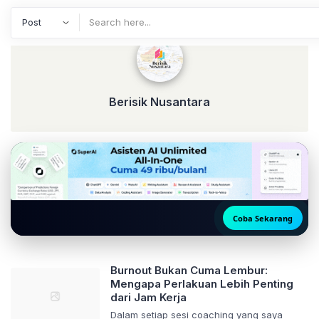
Berisik Nusantara
Berisik Nusantara
Coba Sekarang
🚀 Akse
Burnout Bukan Cuma Lembur:
Mengapa Perlakuan Lebih Penting
dari Jam Kerja
Dalam setiap sesi coaching yang saya