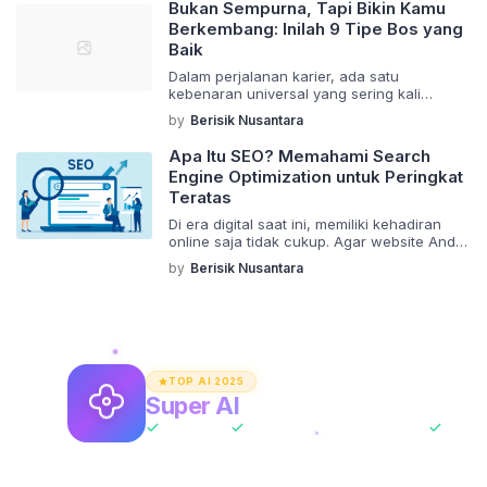
Bukan Sempurna, Tapi Bikin Kamu
Berkembang: Inilah 9 Tipe Bos yang
Baik
Dalam perjalanan karier, ada satu
kebenaran universal yang sering kali
terungkap: banyak orang tidak
by
Berisik Nusantara
meninggalkan perusahaan, melainkan
meninggalkan bos mereka. Ini adalah
Apa Itu SEO? Memahami Search
dinamika krusial yang membentuk
Engine Optimization untuk Peringkat
pengalaman profesional kita. Namun, ada
Teratas
pula pengecualian—tipe pemimpin yang
justru membuat kita tetap terinspirasi,
Di era digital saat ini, memiliki kehadiran
bahkan setelah kita tidak lagi bekerja di
online saja tidak cukup. Agar website Anda
bawah arahan mereka. Mereka adalah bos
ditemukan oleh calon pelanggan, Anda
yang baik, […]
by
Berisik Nusantara
membutuhkan strategi yang tepat. Inilah
mengapa SEO atau Search Engine
Optimization menjadi sangat krusial. Tapi,
apa sebenarnya SEO itu? Sederhananya,
SEO adalah serangkaian usaha yang
bertujuan untuk menempatkan website
Anda di laman pertama hasil pencarian
TOP AI 2025
mesin […]
Super AI
Asisten AI Unlimited
All-In-One
ChatGPT + Claude + Gemini
Tanpa 