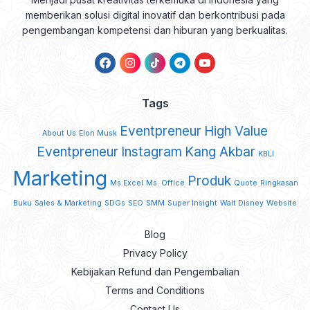
memberikan solusi digital inovatif dan berkontribusi pada
pengembangan kompetensi dan hiburan yang berkualitas.
Tags
Eventpreneur
High Value
About Us
Elon Musk
Eventpreneur
Instagram
Kang Akbar
KBLI
Marketing
Produk
Ms.Excel
Ms. Office
Quote
Ringkasan
Buku
Sales & Marketing
SDGs
SEO
SMM
Super Insight
Walt Disney
Website
Blog
Privacy Policy
Kebijakan Refund dan Pengembalian
Terms and Conditions
Contact Us