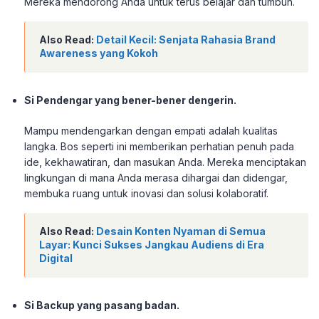
Mereka mendorong Anda untuk terus belajar dan tumbuh.
Also Read:
Detail Kecil: Senjata Rahasia Brand
Awareness yang Kokoh
Si Pendengar yang bener-bener dengerin.
Mampu mendengarkan dengan empati adalah kualitas
langka. Bos seperti ini memberikan perhatian penuh pada
ide, kekhawatiran, dan masukan Anda. Mereka menciptakan
lingkungan di mana Anda merasa dihargai dan didengar,
membuka ruang untuk inovasi dan solusi kolaboratif.
Also Read:
Desain Konten Nyaman di Semua
Layar: Kunci Sukses Jangkau Audiens di Era
Digital
Si Backup yang pasang badan.