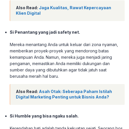
Also Read:
Jaga Kualitas, Rawat Kepercayaan
Klien Digital
Si Penantang yang jadi safety net.
Mereka menantang Anda untuk keluar dari zona nyaman,
memberikan proyek-proyek yang mendorong batas
kemampuan Anda. Namun, mereka juga menjadi jaring
pengaman, memastikan Anda memiliki dukungan dan
sumber daya yang dibutuhkan agar tidak jatuh saat
berusaha meraih hal baru.
Also Read:
Asah Otak: Seberapa Paham Istilah
Digital Marketing Penting untuk Bisnis Anda?
Si Humble yang bisa ngaku salah.
Kerendahan hati adalah tanda kekuatan sejati. Seorang bos