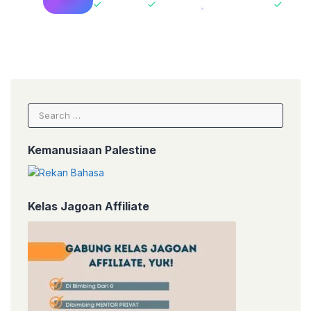
All-In-One
ChatGPT + Claude + Gemini
Tanpa 
Search
for:
Kemanusiaan Palestine
Kelas Jagoan Affiliate