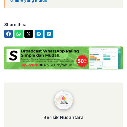
Online yang Mulus
Share this:
Berisik Nusantara
Berisik Nusantara