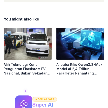
You might also like
Alih Teknologi Kunci
Alibaba Rilis Qwen3.8-Max,
Penguatan Ekosistem EV
Model AI 2,4 Triliun
Nasional, Bukan Sekadar
Parameter Penantang
Modal Asing
OpenAI
TOP AI 2025
Super AI
Asisten AI Unlimited