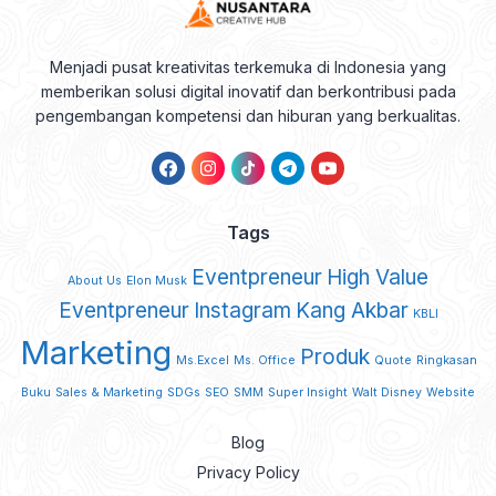
Menjadi pusat kreativitas terkemuka di Indonesia yang
memberikan solusi digital inovatif dan berkontribusi pada
pengembangan kompetensi dan hiburan yang berkualitas.
Tags
Eventpreneur
High Value
About Us
Elon Musk
Eventpreneur
Instagram
Kang Akbar
KBLI
Marketing
Produk
Ms.Excel
Ms. Office
Quote
Ringkasan
Buku
Sales & Marketing
SDGs
SEO
SMM
Super Insight
Walt Disney
Website
Blog
Privacy Policy