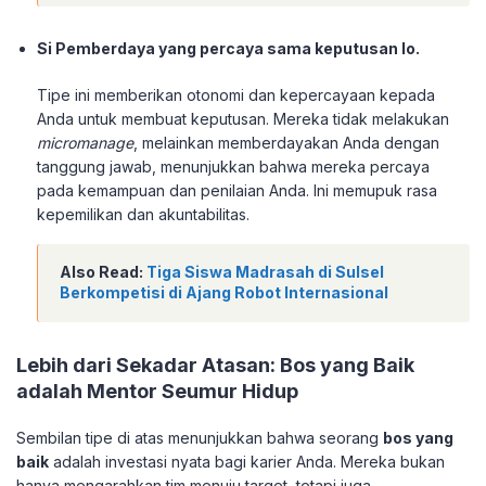
Si Pemberdaya yang percaya sama keputusan lo.
Tipe ini memberikan otonomi dan kepercayaan kepada
Anda untuk membuat keputusan. Mereka tidak melakukan
micromanage
, melainkan memberdayakan Anda dengan
tanggung jawab, menunjukkan bahwa mereka percaya
pada kemampuan dan penilaian Anda. Ini memupuk rasa
kepemilikan dan akuntabilitas.
Also Read:
Tiga Siswa Madrasah di Sulsel
Berkompetisi di Ajang Robot Internasional
Lebih dari Sekadar Atasan: Bos yang Baik
adalah Mentor Seumur Hidup
Sembilan tipe di atas menunjukkan bahwa seorang
bos yang
baik
adalah investasi nyata bagi karier Anda. Mereka bukan
hanya mengarahkan tim menuju target, tetapi juga